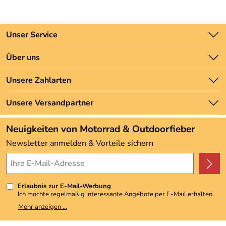
Unser Service
Kontakt
Über uns
Batteriegesetz
Unsere Bestseller
Unsere Zahlarten
Newsletter
Marken
Zahlung und Versand
Unsere Versandpartner
Neu
Angebote
Neuigkeiten von Motorrad & Outdoorfieber
Kundenbewertungen (3.493)
Newsletter anmelden & Vorteile sichern
4,9/5
*****
Erlaubnis zur E-Mail-Werbung
Ich möchte regelmäßig interessante Angebote per E-Mail erhalten.
Meine E-Mail-Adresse wird nicht an andere Unternehmen
Mehr anzeigen ...
weitergegeben. Zu statistischen Zwecken wird in anonymer Form
ausgewertet, welche Links im Newsletter geklickt werden. Dabei ist
nicht erkennbar, welche konkrete Person geklickt hat. Diese