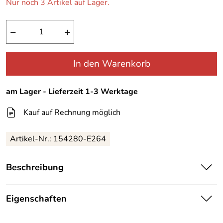
Nur noch 3 Artikel auf Lager.
−
+
In den Warenkorb
am Lager - Lieferzeit 1-3 Werktage
Kauf auf Rechnung möglich
Artikel-Nr.:
154280-E264
Beschreibung
Gregory Alpaca Camp Box 50 ltr.
Eigenschaften
Sie sind Camper und suchen nach einer Box um im
Details
Kastenwagen, Wohnmobil oder im Pickup ihre Ausrüstung