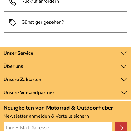
Rückruf anfordern
Günstiger gesehen?
Unser Service
Kontakt
Über uns
Batteriegesetz
Unsere Bestseller
Unsere Zahlarten
Newsletter
Marken
Zahlung und Versand
Unsere Versandpartner
Neu
Angebote
Neuigkeiten von Motorrad & Outdoorfieber
Kundenbewertungen (3.492)
Newsletter anmelden & Vorteile sichern
4,9/5
*****