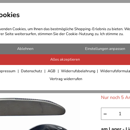
ookies
t Bekleidung
Outdoor Ausrüstung
enden Cookies, um Ihnen das bestmögliche Shopping-Erlebnis zu bieten. We
rer Seite weitersurfen, stimmen Sie der Cookie-Nutzung zu. Ich stimme zu.
Ablehnen
Einstellungen anpassen
Alles akzeptieren
Relags B
mpressum
Datenschutz
AGB
Widerrufsbelehrung
Widerrufsformul
9,95 €
Vertrag widerrufen
inkl. 19% MwSt.,
Nur noch 5 Ar
−
am Lager - L