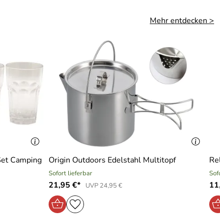
Mehr entdecken >
Set Camping
Origin Outdoors Edelstahl Multitopf
Rel
Sofort lieferbar
Sof
21,95 €*
11
UVP 24,95 €