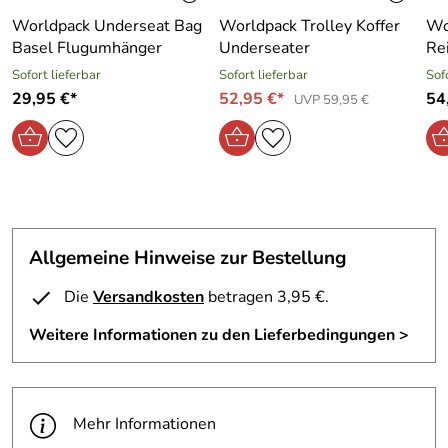
15 x 7,5 x 1,5 cm, 50 g
Worldpack Underseat Bag
Worldpack Trolley Koffer
Wo
Farbe: grau
Basel Flugumhänger
Underseater
Re
Sofort lieferbar
Sofort lieferbar
Sof
29,95 €*
52,95 €*
54
UVP 59,95 €
Allgemeine Hinweise zur Bestellung
Die
Versandkosten
betragen 3,95 €.
Weitere Informationen zu den Lieferbedingungen >
Mehr Informationen