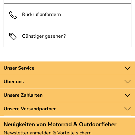
Rückruf anfordern
Günstiger gesehen?
Unser Service
Kontakt
Über uns
Batteriegesetz
Unsere Bestseller
Unsere Zahlarten
Newsletter
Marken
Zahlung und Versand
Unsere Versandpartner
Neu
Angebote
Neuigkeiten von Motorrad & Outdoorfieber
Kundenbewertungen (3.493)
Newsletter anmelden & Vorteile sichern