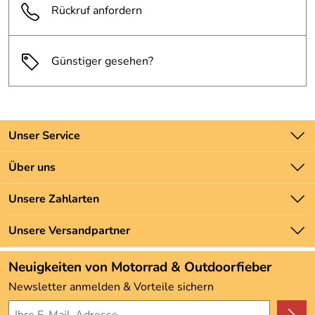
Rückruf anfordern
Günstiger gesehen?
Unser Service
Kontakt
Über uns
Batteriegesetz
Unsere Bestseller
Unsere Zahlarten
Newsletter
Marken
Zahlung und Versand
Unsere Versandpartner
Neu
Angebote
Neuigkeiten von Motorrad & Outdoorfieber
Kundenbewertungen (3.492)
Newsletter anmelden & Vorteile sichern
4,9/5
*****