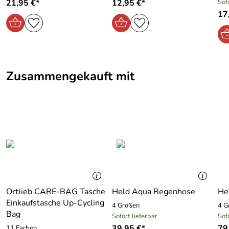
21,95 €*
12,95 €*
Sof
17
Zusammengekauft mit
Ortlieb CARE-BAG Tasche
Held Aqua Regenhose
Hel
Einkaufstasche Up-Cycling
4 Größen
4 G
Bag
Sofort lieferbar
Sof
39,95 €*
79
11 Farben