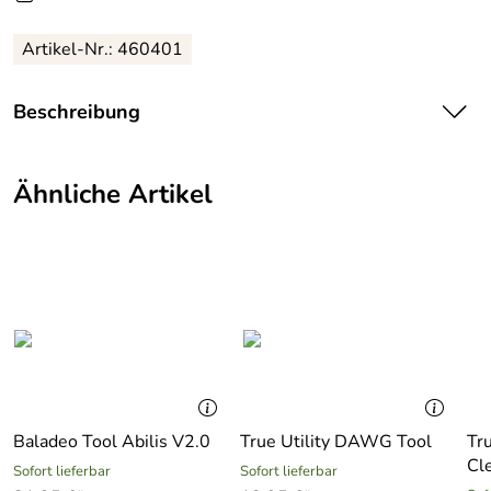
Artikel-Nr.: 460401
Beschreibung
Baladeo
Survivalkarte Scheckkartengröße
Ähnliche Artikel
Survivalwerkzeug im Scheckkartenformat. Mit 12
Funktionen. Im Gürteletui aus Nylon.
Details zur Survivalkarte:
Gewicht 18 g
Länge 7 cm
Edelstahl
Hersteller: Koriolis GmbH, Im Schönbronnen 9, 74426
Baladeo Tool Abilis V2.0
True Utility DAWG Tool
Tru
Bühlerzell, Deutschland, contact@baladeo.com
Cl
Sofort lieferbar
Sofort lieferbar