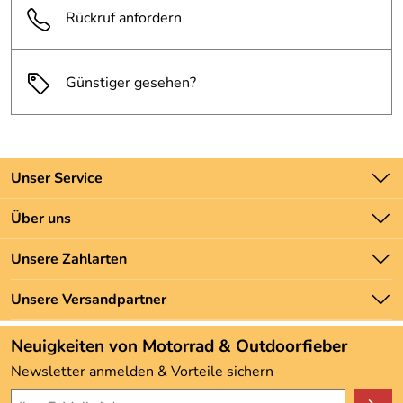
Rückruf anfordern
Günstiger gesehen?
Unser Service
Kontakt
Über uns
Batteriegesetz
Unsere Bestseller
Unsere Zahlarten
Newsletter
Marken
Zahlung und Versand
Unsere Versandpartner
Neu
Angebote
Neuigkeiten von Motorrad & Outdoorfieber
Kundenbewertungen (3.492)
Newsletter anmelden & Vorteile sichern
4,9/5
*****