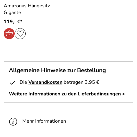
Tragkraft:
150 kg
Maße ca. 50 x 110 x 160 cm
Amazonas Hängesitz
Gewicht 2,3 Kg
Gigante
Tragkraft ca. 150 Kg
119,- €*
Farbe: fuego
Hersteller: AMAZONAS GmbH, Am Kirchenhölzl 15,
82166 Gräfelfing, Deutschland, service@amazonas.eu
Allgemeine Hinweise zur Bestellung
Die
Versandkosten
betragen 3,95 €.
Weitere Informationen zu den Lieferbedingungen >
Mehr Informationen