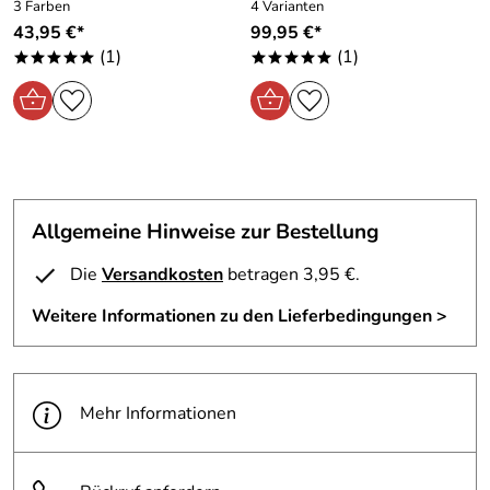
3 Farben
4 Varianten
Matte, daher Gleichgewicht
der Nähe befinden, auf die man evtl. fallen könnte!
43,95 €*
99,95 €*
halten um Stürze zu vermeiden!
Achtung: Vor dem Hineinsetzten prüfen ob die
(1)
(1)
*****
*****
Befestigungen fest sitzen! Achtung: Kopf niemals in die
Aufhängung stecken! Achtung: Kleinkinder nicht
unbeaufsichtigt in der Nähe der Hängematte lassen!
Achtung: Während des Ein- und Aussteigens wackelt die
Matte, daher Gleichgewicht halten um Stürze zu
vermeiden!
Allgemeine Hinweise zur Bestellung
Die
Versandkosten
betragen 3,95 €.
Hersteller: AMAZONAS GmbH, Am Kirchenhölzl 15,
Weitere Informationen zu den Lieferbedingungen >
82166 Gräfelfing, Deutschland, service@amazonas.eu
Mehr Informationen