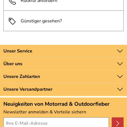
Rückruf anfordern
Günstiger gesehen?
Unser Service
Kontakt
Über uns
Batteriegesetz
Unsere Bestseller
Unsere Zahlarten
Newsletter
Marken
Zahlung und Versand
Unsere Versandpartner
Neu
Angebote
Neuigkeiten von Motorrad & Outdoorfieber
Kundenbewertungen (3.493)
Newsletter anmelden & Vorteile sichern
4,9/5
*****