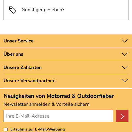
Günstiger gesehen?
Unser Service
Kontakt
Über uns
Batteriegesetz
Unsere Bestseller
Unsere Zahlarten
Newsletter
Marken
Zahlung und Versand
Unsere Versandpartner
Neu
Angebote
Neuigkeiten von Motorrad & Outdoorfieber
Kundenbewertungen (3.493)
Newsletter anmelden & Vorteile sichern
4,9/5
*****
Erlaubnis zur E-Mail-Werbung