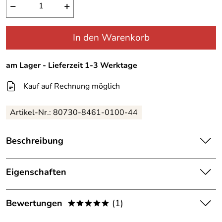
−
+
In den Warenkorb
am Lager - Lieferzeit 1-3 Werktage
Kauf auf Rechnung möglich
Artikel-Nr.:
80730-8461-0100-44
Beschreibung
Fuchs Schmitt Steppjacke Black
Eigenschaften
Leichte Steppjacke der Firma Fuchs & Schmitt. Die
Damenjacke besitzt eine schöne Steppung und steht jeder
Details
Dame . In der Farbe Schwarz ist es ein Basicteil, dass in
Bewertungen
(1)
*****
Frühjahr/ Herbst/ nicht zu kalter
keinem Kleiderschrank fehlen darf. Die leichte aber
Einsatzbereich:
Winter
dennoch wärmende Jacke ist mit hochwertigem