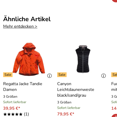
wieder!
Polyamid, Wattierung: 100 % Polyester, vegan vibes
Kaufdatum: 18.11.2023
- Farbe: Schwarz
Bewertungsdatum: 02.12.2023
- Maschinenwäsche 30 Grad Schonwaschgang
Ähnliche Artikel
Mehr entdecken >
Hersteller: FUCHS SCHMITT GmbH & Co. KG,
Bauhofstrasse 16 63762 Großostheim,
hilfe@fuchsschmitt.de
Regatta Jacke Tandie
Canyon
Fu
Damen
Leichtdaunenweste
mi
black/sand/grau
3 Größen
3 G
Sofort lieferbar
Sof
3 Größen
39,95 €*
Sofort lieferbar
14
(1)
79,95 €*
*****