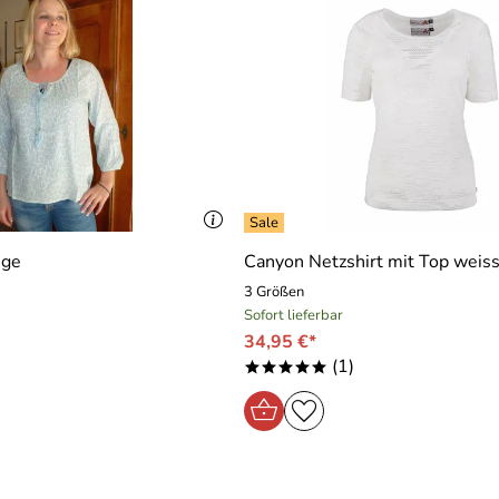
ige
Canyon Netzshirt mit Top weis
3 Größen
Sofort lieferbar
34,95 €*
(1)
*****