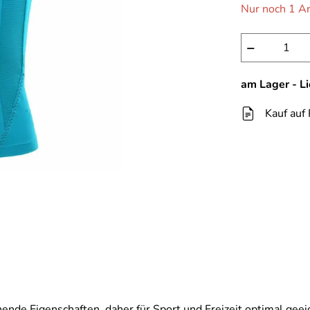
Nur noch 1 Ar
−
am Lager - L
Kauf auf
nende Eigenschaften, daher für Sport und Freizeit optimal geei