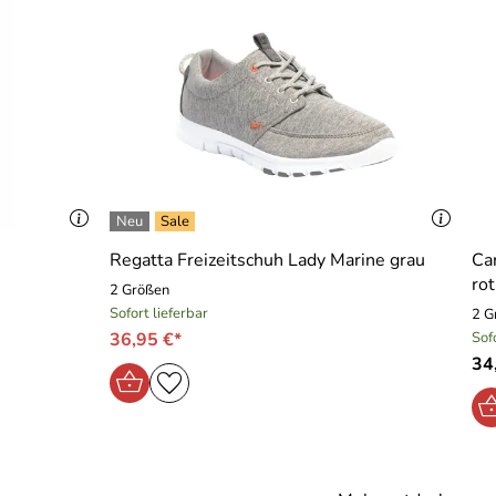
s
Regatta Freizeitschuh Lady Marine grau
Ca
rot
2 Größen
Sofort lieferbar
2 G
36,95 €*
Sof
34