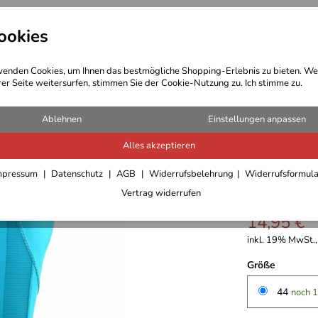
ookies
t Bekleidung
Outdoor Ausrüstung
enden Cookies, um Ihnen das bestmögliche Shopping-Erlebnis zu bieten. We
rer Seite weitersurfen, stimmen Sie der Cookie-Nutzung zu. Ich stimme zu.
Ablehnen
Einstellungen anpassen
Alles akzeptieren
Joy Spor
mpressum
Datenschutz
AGB
Widerrufsbelehrung
Widerrufsformul
Vertrag widerrufen
14,95 €
inkl. 19% MwSt.,
Größe
44
noch 1