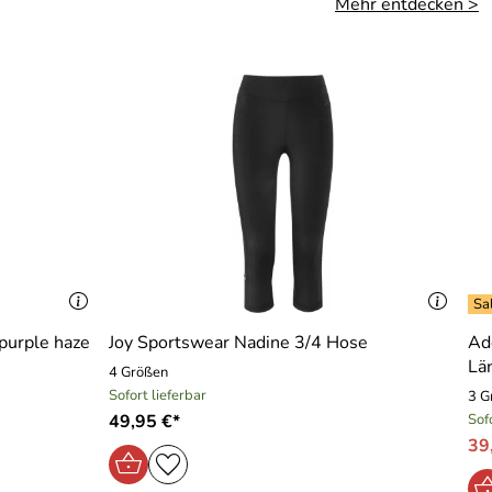
Mehr entdecken >
 purple haze
Joy Sportswear Nadine 3/4 Hose
Ad
Lä
4 Größen
Sofort lieferbar
3 G
49,95 €*
Sof
39