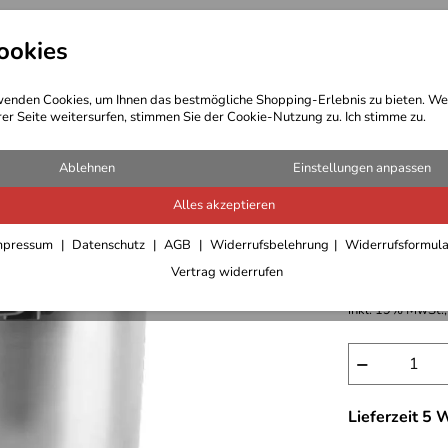
ookies
t Bekleidung
Outdoor Ausrüstung
enden Cookies, um Ihnen das bestmögliche Shopping-Erlebnis zu bieten. We
rer Seite weitersurfen, stimmen Sie der Cookie-Nutzung zu. Ich stimme zu.
laschen
Ablehnen
Einstellungen anpassen
Alles akzeptieren
Coghlans
mpressum
Datenschutz
AGB
Widerrufsbelehrung
Widerrufsformul
Vertrag widerrufen
49,95 €
inkl. 19% MwSt.,
−
Lieferzeit 5