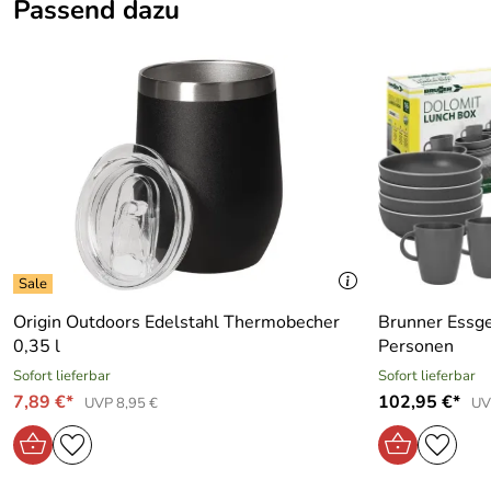
Passend dazu
Gewicht:
530 g
Kategorie:
Kaffeemaschine, French Press, Outdoorkaff
Marke:
Coghlans
Material:
Edelstahl
Origin Outdoors Edelstahl Thermobecher
Brunner Essge
0,35 l
Personen
Sofort lieferbar
Sofort lieferbar
7,89 €*
102,95 €*
UVP 8,95 €
UV