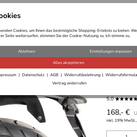
ookies
t Bekleidung
Outdoor Ausrüstung
enden Cookies, um Ihnen das bestmögliche Shopping-Erlebnis zu bieten. We
rer Seite weitersurfen, stimmen Sie der Cookie-Nutzung zu. Ich stimme zu.
Ablehnen
Einstellungen anpassen
Alles akzeptieren
C-Bow Se
mpressum
Datenschutz
AGB
Widerrufsbelehrung
Widerrufsformul
Vertrag widerrufen
S (2025-
5,0
****
168,- €
U
inkl. 19% MwSt.,