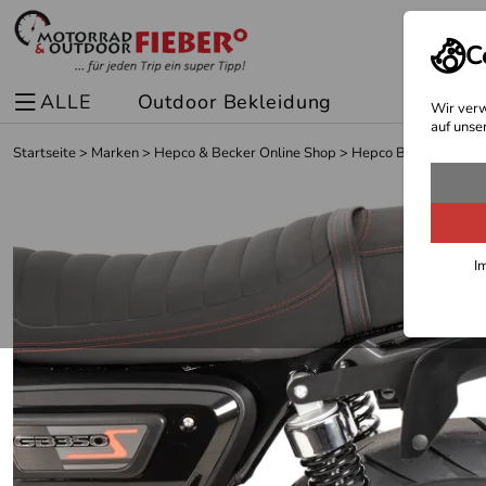
C
ALLE
Outdoor Bekleidung
Spor
Wir verw
auf unse
Startseite
>
Marken
>
Hepco & Becker Online Shop
>
Hepco Becker Träger
I