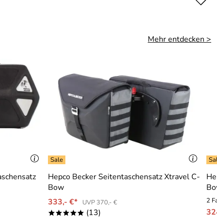
Mehr entdecken >
aschensatz
Hepco Becker Seitentaschensatz Xtravel C-
He
Bow
Bo
2 F
333,- €*
UVP 370,- €
32
(13)
*****