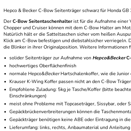
Hepco & Becker C-Bow Seitenträger schwarz für Honda GB 
Der
C-Bow Seitentaschenhalter
ist für die Aufnahme einer 
Chopper und Cruiser können mit dem C-Bow Halter am Motorra
Natürlich hält er die Satteltaschen sicher vom heißen Ausp
Klick am C-Bow befestigen und diebstahlsicher verriegeln. D
die Blinker in ihrer Originalposition. Weitere Informationen 
solider Seitenträger zur Aufnahme von
Hepco&Becker
C
hochwertiges Oberflächenfinish
normale Hepco&
Becker
Hartschalenkoffer, wie die Junior
Krauser K-Wing Koffer passen nicht an den C-Bow Träger
Empfohlene Zuladung: 5kg je Tasche/Koffer (bitte beachte
Einschränkungen)
meist ohne Probleme mit Topcaseträger, Sissybar, oder S
Gepäckbrückenverbreiterungen können die Taschenmonta
Gepäckträger benötigen keine ABE oder Eintragung in die
Lieferumfang: links, rechts, Anbaumaterial und Anleitung