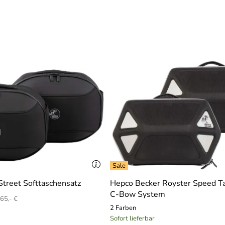
usabdeckung
025
treet Softtaschensatz
Hepco Becker Royster Speed T
C-Bow System
65,- €
2 Farben
Sofort lieferbar
gungsmaterial problemlos anbringen