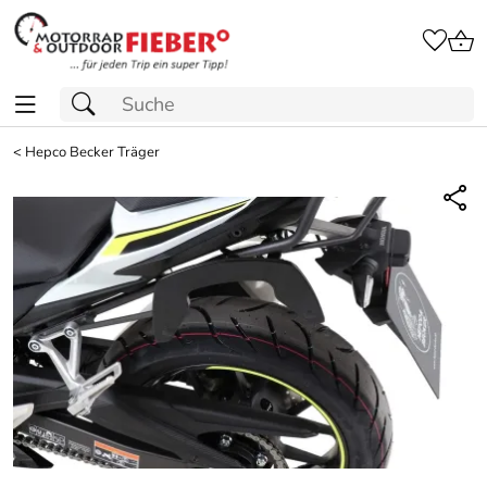
<
Hepco Becker Träger