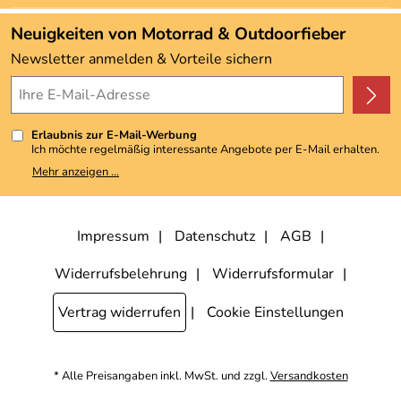
www.hepco-becker.de
Angebote
Neuigkeiten von Motorrad & Outdoorfieber
Kundenbewertungen (3.492)
Newsletter anmelden & Vorteile sichern
4,9/5
*****
Erlaubnis zur E-Mail-Werbung
Ich möchte regelmäßig interessante Angebote per E-Mail erhalten.
Meine E-Mail-Adresse wird nicht an andere Unternehmen
Mehr anzeigen ...
weitergegeben. Zu statistischen Zwecken wird in anonymer Form
ausgewertet, welche Links im Newsletter geklickt werden. Dabei ist
nicht erkennbar, welche konkrete Person geklickt hat. Diese
Einwilligung zur Nutzung meiner E-Mail-Adresse für Werbezwecke
kann ich jederzeit mit Wirkung für die Zukunft widerrufen, indem ich
Impressum
Datenschutz
AGB
den Link "Abmelden" am Ende des Newsletters anklicke. Die
Datenschutzerklärung
habe ich zur Kenntnis genommen.
Widerrufsbelehrung
Widerrufsformular
Vertrag widerrufen
Cookie Einstellungen
* Alle Preisangaben inkl. MwSt. und zzgl.
Versandkosten