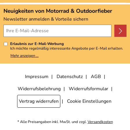
www.hepco-becker.de
Angebote
Neuigkeiten von Motorrad & Outdoorfieber
Kundenbewertungen (3.493)
Newsletter anmelden & Vorteile sichern
4,9/5
*****
Erlaubnis zur E-Mail-Werbung
Ich möchte regelmäßig interessante Angebote per E-Mail erhalten.
Meine E-Mail-Adresse wird nicht an andere Unternehmen
Mehr anzeigen ...
weitergegeben. Zu statistischen Zwecken wird in anonymer Form
ausgewertet, welche Links im Newsletter geklickt werden. Dabei ist
nicht erkennbar, welche konkrete Person geklickt hat. Diese
Einwilligung zur Nutzung meiner E-Mail-Adresse für Werbezwecke
kann ich jederzeit mit Wirkung für die Zukunft widerrufen, indem ich
Impressum
Datenschutz
AGB
den Link "Abmelden" am Ende des Newsletters anklicke. Die
Datenschutzerklärung
habe ich zur Kenntnis genommen.
Widerrufsbelehrung
Widerrufsformular
Vertrag widerrufen
Cookie Einstellungen
* Alle Preisangaben inkl. MwSt. und zzgl.
Versandkosten