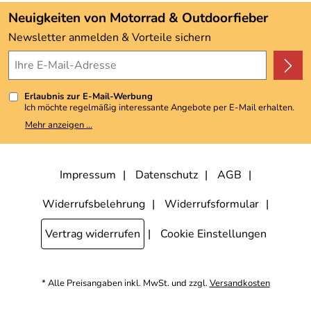
Angebote
Neuigkeiten von Motorrad & Outdoorfieber
Kundenbewertungen (3.493)
Newsletter anmelden & Vorteile sichern
4,9/5
*****
Erlaubnis zur E-Mail-Werbung
Ich möchte regelmäßig interessante Angebote per E-Mail erhalten.
Meine E-Mail-Adresse wird nicht an andere Unternehmen
Mehr anzeigen ...
weitergegeben. Zu statistischen Zwecken wird in anonymer Form
ausgewertet, welche Links im Newsletter geklickt werden. Dabei ist
nicht erkennbar, welche konkrete Person geklickt hat. Diese
Einwilligung zur Nutzung meiner E-Mail-Adresse für Werbezwecke
kann ich jederzeit mit Wirkung für die Zukunft widerrufen, indem ich
Impressum
Datenschutz
AGB
den Link "Abmelden" am Ende des Newsletters anklicke. Die
Datenschutzerklärung
habe ich zur Kenntnis genommen.
Widerrufsbelehrung
Widerrufsformular
Vertrag widerrufen
Cookie Einstellungen
* Alle Preisangaben inkl. MwSt. und zzgl.
Versandkosten