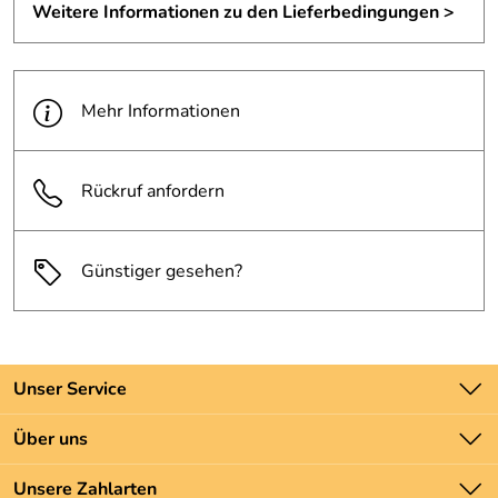
Weitere Informationen zu den Lieferbedingungen >
Verantwortliche Person: Hepco & Becker GmbH, An der
Steinmauer 6 66955 Pirmasens Deutschland,
www.hepco-becker.de
Mehr Informationen
Rückruf anfordern
Günstiger gesehen?
Unser Service
Kontakt
Über uns
Batteriegesetz
Unsere Bestseller
Unsere Zahlarten