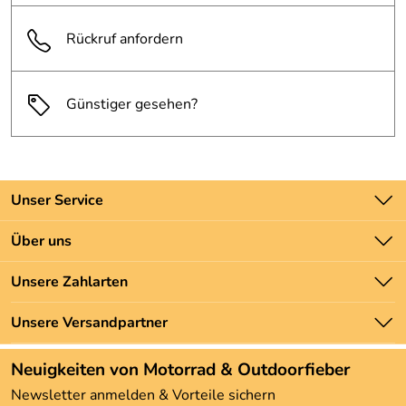
83104 Tuntenhausen / Hohenthann GERMANY,
relags@relags.de
Rückruf anfordern
Günstiger gesehen?
Unser Service
Kontakt
Über uns
Batteriegesetz
Unsere Bestseller
Unsere Zahlarten
Newsletter
Marken
Zahlung und Versand
Unsere Versandpartner
Neu
Angebote
Neuigkeiten von Motorrad & Outdoorfieber
Kundenbewertungen (3.493)
Newsletter anmelden & Vorteile sichern