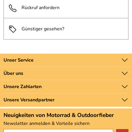
Rückruf anfordern
Günstiger gesehen?
Unser Service
Kontakt
Über uns
Batteriegesetz
Unsere Bestseller
Unsere Zahlarten
Newsletter
Marken
Zahlung und Versand
Unsere Versandpartner
Neu
Angebote
Neuigkeiten von Motorrad & Outdoorfieber
Kundenbewertungen (3.492)
Newsletter anmelden & Vorteile sichern
4,9/5
*****