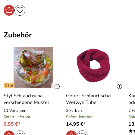
UK Jacken und Mänteln.
Zubehör
Styl Schlauchschal -
Gelert Schlauchschal
Kai
verschiedene Muster
Welwyn Tube
od
11 Varianten
2 Farben
2 F
Sofort lieferbar
Sofort lieferbar
Sof
6,95 €*
14,95 €*
13
*