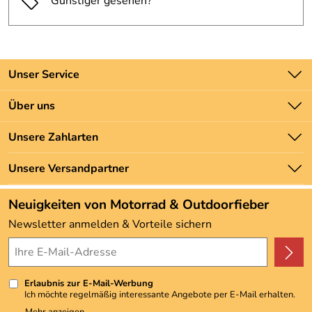
Günstiger gesehen?
Unser Service
Kontakt
Über uns
Batteriegesetz
Unsere Bestseller
Unsere Zahlarten
Newsletter
Marken
Zahlung und Versand
Unsere Versandpartner
Neu
Angebote
Neuigkeiten von Motorrad & Outdoorfieber
Kundenbewertungen (3.492)
Newsletter anmelden & Vorteile sichern
4,9/5
*****
Erlaubnis zur E-Mail-Werbung
Ich möchte regelmäßig interessante Angebote per E-Mail erhalten.
Meine E-Mail-Adresse wird nicht an andere Unternehmen
Mehr anzeigen ...