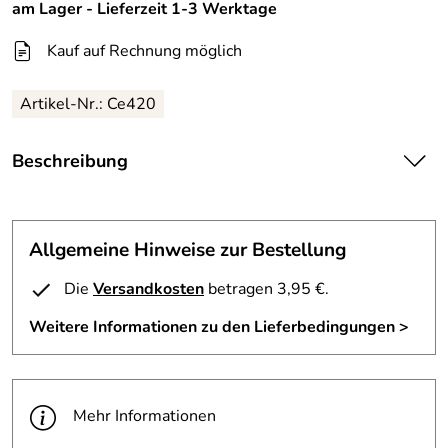
am Lager - Lieferzeit 1-3 Werktage
Kauf auf Rechnung möglich
Artikel-Nr.:
Ce420
Beschreibung
Cellini Damen T-Shirt
flottes Damen-T-Shirt ,1/2 Arm
Material:96 % Viscose, 4 %Elasthan, wer das T-Shirt eher
Allgemeine Hinweise zur Bestellung
etwas legerer trägt, bitte dann eine Nummer größer
wählen.
Die
Versandkosten
betragen 3,95 €.
Weitere Informationen zu den Lieferbedingungen >
Farbe: gestreift - siehe Bild
Mehr Informationen