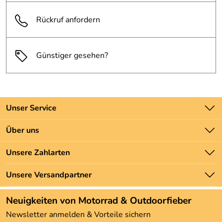
Rückruf anfordern
Günstiger gesehen?
Unser Service
Kontakt
Über uns
Batteriegesetz
Unsere Bestseller
Unsere Zahlarten
Newsletter
Marken
Zahlung und Versand
Unsere Versandpartner
Neu
Angebote
Neuigkeiten von Motorrad & Outdoorfieber
Kundenbewertungen (3.492)
Newsletter anmelden & Vorteile sichern