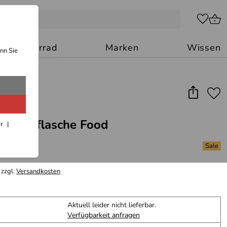
Motorrad
Marken
Wissen
nn Sie
Thermoflasche Food
ar
 zzgl.
Versandkosten
Aktuell leider nicht lieferbar.
Verfügbarkeit anfragen