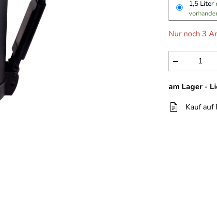
1,5 Liter
vorhande
Nur noch 3 Ar
−
am Lager - L
Kauf auf