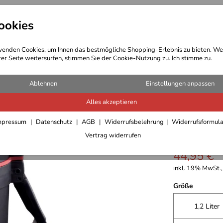
ookies
t Bekleidung
Outdoor Ausrüstung
enden Cookies, um Ihnen das bestmögliche Shopping-Erlebnis zu bieten. We
rer Seite weitersurfen, stimmen Sie der Cookie-Nutzung zu. Ich stimme zu.
laschen
Ablehnen
Einstellungen anpassen
Alles akzeptieren
Primus 
mpressum
Datenschutz
AGB
Widerrufsbelehrung
Widerrufsformul
Vertrag widerrufen
44,95 €
inkl. 19% MwSt.,
Größe
1,2 Liter