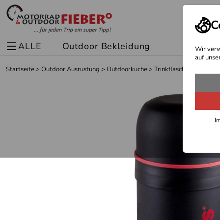
C
ALLE
Outdoor Bekleidung
Spor
Wir verw
auf unse
Startseite
>
Outdoor Ausrüstung
>
Outdoorküche
>
Trinkflaschen-Thermof
I