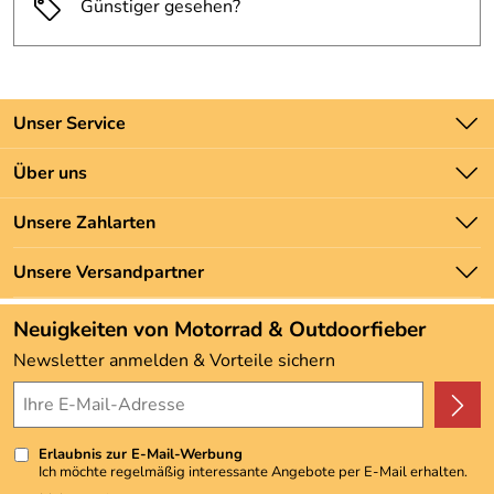
Günstiger gesehen?
Unser Service
Kontakt
Über uns
Batteriegesetz
Unsere Bestseller
Unsere Zahlarten
Newsletter
Marken
Zahlung und Versand
Unsere Versandpartner
Neu
Angebote
Neuigkeiten von Motorrad & Outdoorfieber
Kundenbewertungen (3.493)
Newsletter anmelden & Vorteile sichern
4,9/5
*****
Erlaubnis zur E-Mail-Werbung
Ich möchte regelmäßig interessante Angebote per E-Mail erhalten.
Meine E-Mail-Adresse wird nicht an andere Unternehmen