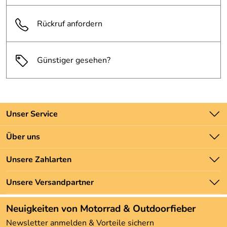
Rückruf anfordern
Günstiger gesehen?
Unser Service
Kontakt
Über uns
Batteriegesetz
Unsere Bestseller
Unsere Zahlarten
Newsletter
Marken
Zahlung und Versand
Unsere Versandpartner
Neu
Angebote
Neuigkeiten von Motorrad & Outdoorfieber
Kundenbewertungen (3.492)
Newsletter anmelden & Vorteile sichern