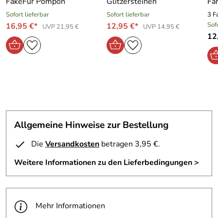
FakeFur Pompon
Glitzersteinen
Fa
Sofort lieferbar
Sofort lieferbar
3 F
Sof
16,95 €*
12,95 €*
UVP 21,95 €
UVP 14,95 €
12
Allgemeine Hinweise zur Bestellung
Die
Versandkosten
betragen 3,95 €.
Weitere Informationen zu den Lieferbedingungen >
Mehr Informationen