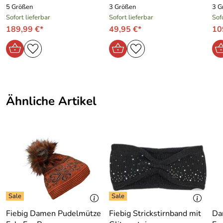
30 Grad Schonwaschgang
5 Größen
3 Größen
3 G
Sofort lieferbar
Sofort lieferbar
Sof
189,99 €*
49,95 €*
10
Ähnliche Artikel
Fiebig Damen Pudelmütze
Fiebig Strickstirnband mit
Da