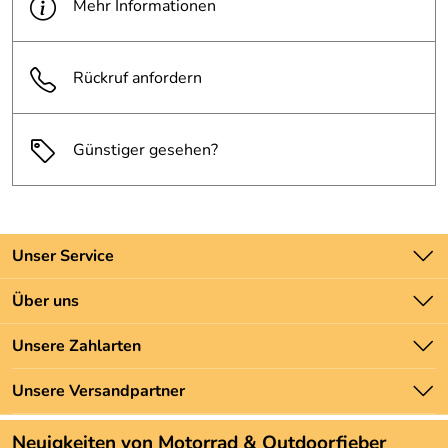
Mehr Informationen
Rückruf anfordern
Günstiger gesehen?
Unser Service
Kontakt
Über uns
Batteriegesetz
Unsere Bestseller
Unsere Zahlarten
Newsletter
Marken
Zahlung und Versand
Unsere Versandpartner
Neu
Angebote
Neuigkeiten von Motorrad & Outdoorfieber