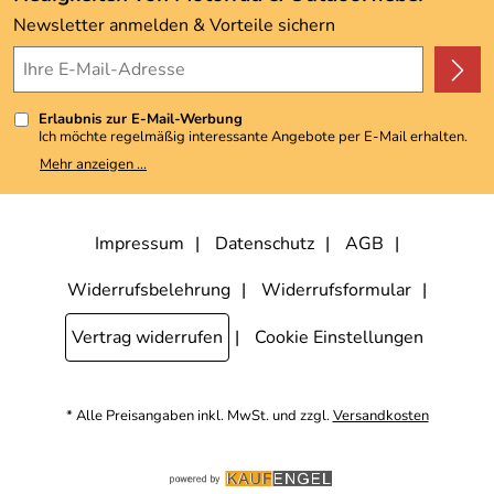
Kundenbewertungen (3.493)
Newsletter anmelden & Vorteile sichern
4,9/5
*****
Erlaubnis zur E-Mail-Werbung
Ich möchte regelmäßig interessante Angebote per E-Mail erhalten.
Meine E-Mail-Adresse wird nicht an andere Unternehmen
Mehr anzeigen ...
weitergegeben. Zu statistischen Zwecken wird in anonymer Form
ausgewertet, welche Links im Newsletter geklickt werden. Dabei ist
nicht erkennbar, welche konkrete Person geklickt hat. Diese
Einwilligung zur Nutzung meiner E-Mail-Adresse für Werbezwecke
kann ich jederzeit mit Wirkung für die Zukunft widerrufen, indem ich
Impressum
Datenschutz
AGB
den Link "Abmelden" am Ende des Newsletters anklicke. Die
Datenschutzerklärung
habe ich zur Kenntnis genommen.
Widerrufsbelehrung
Widerrufsformular
Vertrag widerrufen
Cookie Einstellungen
* Alle Preisangaben inkl. MwSt. und zzgl.
Versandkosten