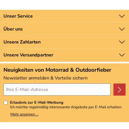
Unser Service
Kontakt
Über uns
Batteriegesetz
Unsere Bestseller
Unsere Zahlarten
Newsletter
Marken
Zahlung und Versand
Unsere Versandpartner
Neu
Angebote
Neuigkeiten von Motorrad & Outdoorfieber
Kundenbewertungen (3.493)
Newsletter anmelden & Vorteile sichern
4,9/5
*****
Erlaubnis zur E-Mail-Werbung
Ich möchte regelmäßig interessante Angebote per E-Mail erhalten.
Meine E-Mail-Adresse wird nicht an andere Unternehmen
Mehr anzeigen ...
weitergegeben. Zu statistischen Zwecken wird in anonymer Form
ausgewertet, welche Links im Newsletter geklickt werden. Dabei ist
nicht erkennbar, welche konkrete Person geklickt hat. Diese
Einwilligung zur Nutzung meiner E-Mail-Adresse für Werbezwecke