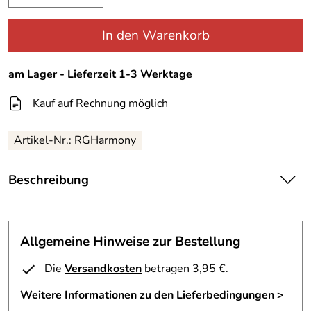
In den Warenkorb
am Lager - Lieferzeit 1-3 Werktage
Kauf auf Rechnung möglich
Artikel-Nr.:
RGHarmony
Beschreibung
Regatta Capri Hose Harmony für
Allgemeine Hinweise zur Bestellung
Mädchen
Die
Versandkosten
betragen 3,95 €.
flotte Capri Hose sowie es die jungen Girls von heute
Weitere Informationen zu den Lieferbedingungen >
mögen. Auffällige Farbe,schönes Design, mit praktischen