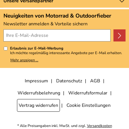
Zahlung und Versand
Unsere Versandpartner
Neu
Angebote
Neuigkeiten von Motorrad & Outdoorfieber
Kundenbewertungen (3.493)
Newsletter anmelden & Vorteile sichern
4,9/5
*****
Erlaubnis zur E-Mail-Werbung
Ich möchte regelmäßig interessante Angebote per E-Mail erhalten.
Meine E-Mail-Adresse wird nicht an andere Unternehmen
Mehr anzeigen ...
weitergegeben. Zu statistischen Zwecken wird in anonymer Form
ausgewertet, welche Links im Newsletter geklickt werden. Dabei ist
nicht erkennbar, welche konkrete Person geklickt hat. Diese
Einwilligung zur Nutzung meiner E-Mail-Adresse für Werbezwecke
kann ich jederzeit mit Wirkung für die Zukunft widerrufen, indem ich
Impressum
Datenschutz
AGB
den Link "Abmelden" am Ende des Newsletters anklicke. Die
Datenschutzerklärung
habe ich zur Kenntnis genommen.
Widerrufsbelehrung
Widerrufsformular
Vertrag widerrufen
Cookie Einstellungen
* Alle Preisangaben inkl. MwSt. und zzgl.
Versandkosten