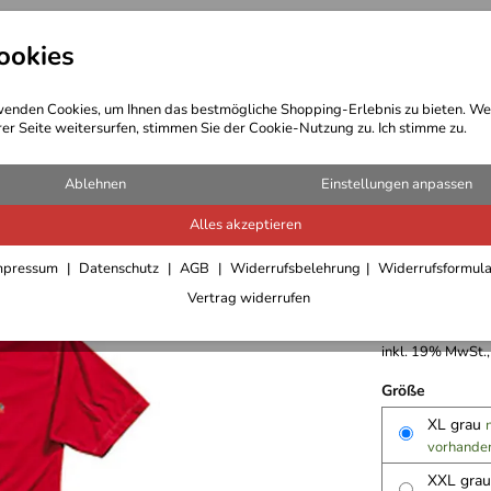
ookies
t Bekleidung
Outdoor Ausrüstung
enden Cookies, um Ihnen das bestmögliche Shopping-Erlebnis zu bieten. We
rer Seite weitersurfen, stimmen Sie der Cookie-Nutzung zu. Ich stimme zu.
-Shirts/Hemden/Pullover Herren
Ablehnen
Einstellungen anpassen
Alles akzeptieren
Regatta 
mpressum
Datenschutz
AGB
Widerrufsbelehrung
Widerrufsformul
Vertrag widerrufen
14,95 €
inkl. 19% MwSt.,
Größe
XL grau
vorhande
XXL gra