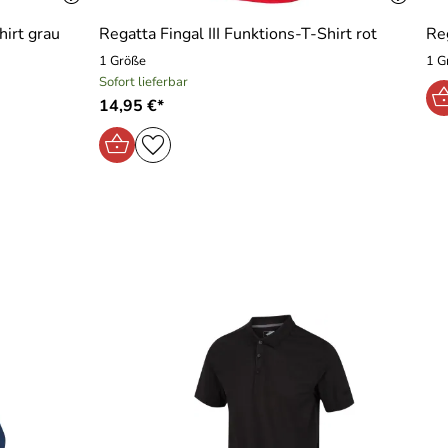
hirt grau
Regatta Fingal III Funktions-T-Shirt rot
Re
1 Größe
1 G
Sofort lieferbar
14,95 €*