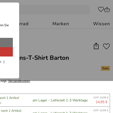
Motorrad
Marken
Wissen
nn Sie
Funktions-T-Shirt Barton
ar
 zzgl.
Versandkosten
noch 1 Artikel
UVP: 24,95 €
am Lager - Lieferzeit 1-3 Werktage
14,95 €
n
u
noch 1 Artikel
UVP: 24,95 €