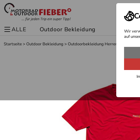
C
ALLE
Outdoor Bekleidung
Spor
Wir verw
auf unse
Startseite
>
Outdoor Bekleidung
>
Outdoorbekleidung Herren
>
Outdoor T
I