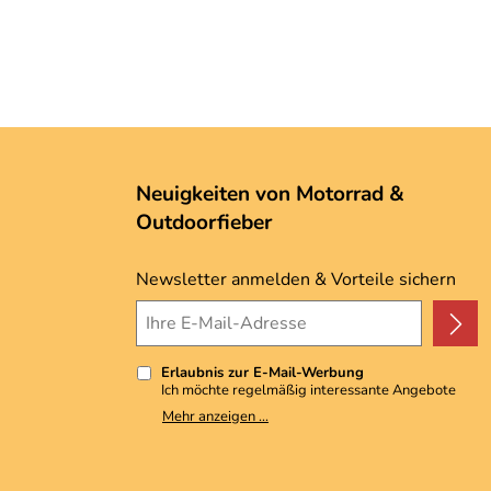
Neuigkeiten von Motorrad &
Outdoorfieber
Newsletter anmelden & Vorteile sichern
Erlaubnis zur E-Mail-Werbung
Ich möchte regelmäßig interessante Angebote
per E-Mail erhalten. Meine E-Mail-Adresse wird
Mehr anzeigen ...
nicht an andere Unternehmen weitergegeben. Zu
statistischen Zwecken wird in anonymer Form
ausgewertet, welche Links im Newsletter
geklickt werden. Dabei ist nicht erkennbar,
welche konkrete Person geklickt hat. Diese