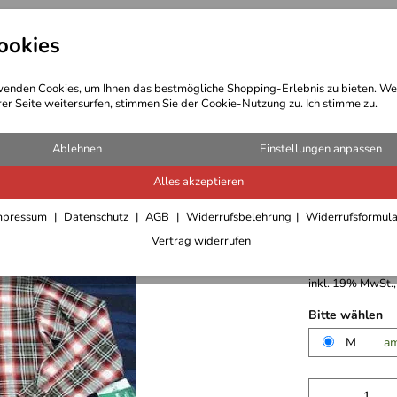
ookies
t Bekleidung
Outdoor Ausrüstung
enden Cookies, um Ihnen das bestmögliche Shopping-Erlebnis zu bieten. We
rer Seite weitersurfen, stimmen Sie der Cookie-Nutzung zu. Ich stimme zu.
-Shirts/Hemden/Pullover Herren
Ablehnen
Einstellungen anpassen
Alles akzeptieren
Maul Fun
mpressum
Datenschutz
AGB
Widerrufsbelehrung
Widerrufsformul
Vertrag widerrufen
29,95 €
inkl. 19% MwSt.,
Bitte wählen
M
am