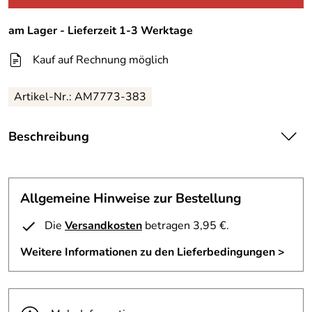
am Lager - Lieferzeit 1-3 Werktage
Kauf auf Rechnung möglich
Artikel-Nr.:
AM7773-383
Beschreibung
Columbia Herrenhemd Kurzarm Gr. M
leichtes Columbiahemd in bewährter Qualität. Reine
Baumwolle; garngefärbt und nicht erst das fertige
Allgemeine Hinweise zur Bestellung
Webstück mit Farbe versehen. Dadurch ist das Muster
außen wie innen und es gibt keine weißen Flächen auf der
Die
Versandkosten
betragen 3,95 €.
Innenseite ( wie beim Druck).
Weitere Informationen zu den Lieferbedingungen >
Details des Columbia Hemd:
Material: 100 % Baumwolle
Farbe: verschiedene Grün ,Braun-Sandtöne