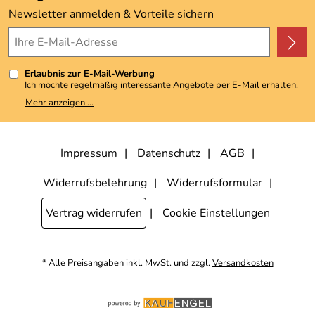
Kundenbewertungen (3.492)
Newsletter anmelden & Vorteile sichern
4,9/5
*****
Erlaubnis zur E-Mail-Werbung
Ich möchte regelmäßig interessante Angebote per E-Mail erhalten.
Meine E-Mail-Adresse wird nicht an andere Unternehmen
Mehr anzeigen ...
weitergegeben. Zu statistischen Zwecken wird in anonymer Form
ausgewertet, welche Links im Newsletter geklickt werden. Dabei ist
nicht erkennbar, welche konkrete Person geklickt hat. Diese
Einwilligung zur Nutzung meiner E-Mail-Adresse für Werbezwecke
kann ich jederzeit mit Wirkung für die Zukunft widerrufen, indem ich
Impressum
Datenschutz
AGB
den Link "Abmelden" am Ende des Newsletters anklicke. Die
Datenschutzerklärung
habe ich zur Kenntnis genommen.
Widerrufsbelehrung
Widerrufsformular
Vertrag widerrufen
Cookie Einstellungen
* Alle Preisangaben inkl. MwSt. und zzgl.
Versandkosten