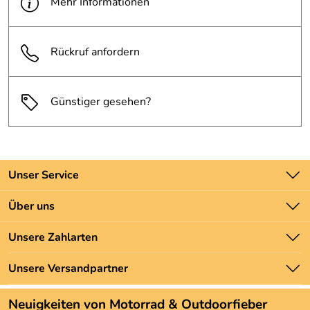
Mehr Informationen
Rückruf anfordern
Günstiger gesehen?
Unser Service
Kontakt
Über uns
Batteriegesetz
Unsere Bestseller
Unsere Zahlarten
Newsletter
Marken
Zahlung und Versand
Unsere Versandpartner
Neu
Angebote
Neuigkeiten von Motorrad & Outdoorfieber