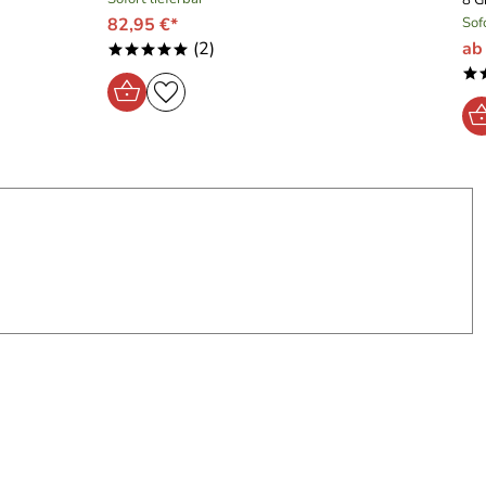
8 G
82,95 €*
Sof
(2)
ab
*****
*