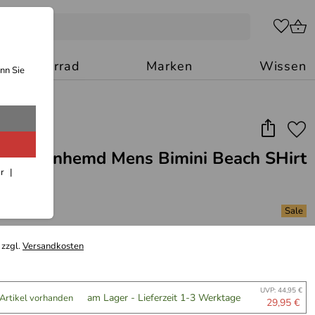
Motorrad
Marken
Wissen
nn Sie
 Herrenhemd Mens Bimini Beach SHirt
ar
 zzgl.
Versandkosten
UVP: 44,95 €
am Lager - Lieferzeit 1-3 Werktage
 Artikel vorhanden
29,95 €