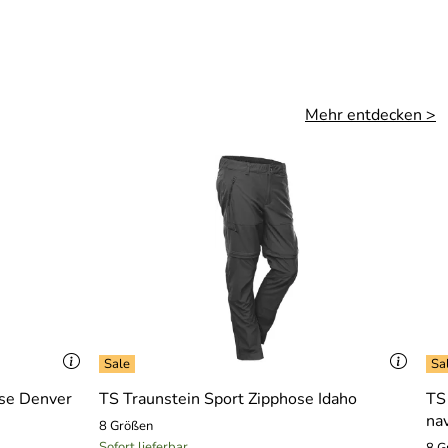
Mehr entdecken >
ose Denver
TS Traunstein Sport Zipphose Idaho
TS
na
8 Größen
Sofort lieferbar