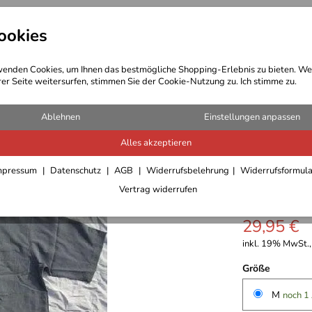
ookies
t Bekleidung
Outdoor Ausrüstung
enden Cookies, um Ihnen das bestmögliche Shopping-Erlebnis zu bieten. We
rer Seite weitersurfen, stimmen Sie der Cookie-Nutzung zu. Ich stimme zu.
-Shirts/Hemden/Pullover Herren
Ablehnen
Einstellungen anpassen
Alles akzeptieren
Columbia
mpressum
Datenschutz
AGB
Widerrufsbelehrung
Widerrufsformul
Gr. M
Vertrag widerrufen
29,95 €
inkl. 19% MwSt.,
Größe
M
noch 1