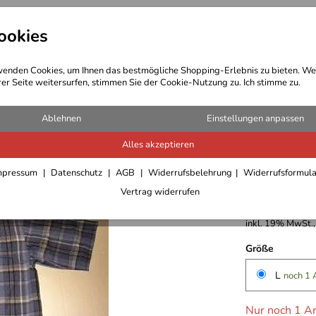
ookies
t Bekleidung
Outdoor Ausrüstung
enden Cookies, um Ihnen das bestmögliche Shopping-Erlebnis zu bieten. We
rer Seite weitersurfen, stimmen Sie der Cookie-Nutzung zu. Ich stimme zu.
-Shirts/Hemden/Pullover Herren
Ablehnen
Einstellungen anpassen
Alles akzeptieren
Columbia
mpressum
Datenschutz
AGB
Widerrufsbelehrung
Widerrufsformul
Vertrag widerrufen
27,95 €
inkl. 19% MwSt.,
Größe
L
noch 1 
Nur noch 1 Ar