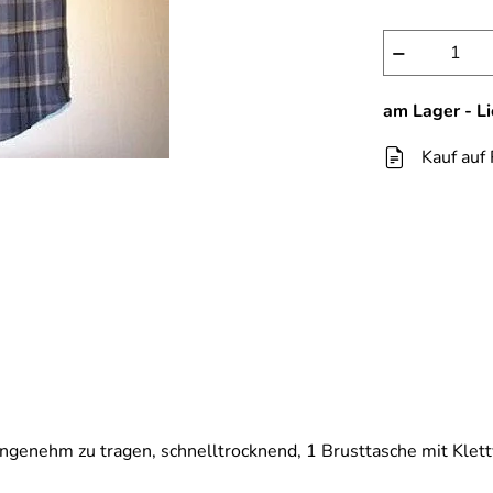
−
am Lager - L
Kauf auf
enehm zu tragen, schnelltrocknend, 1 Brusttasche mit Klet