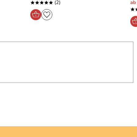
(2)
ab
*****
*