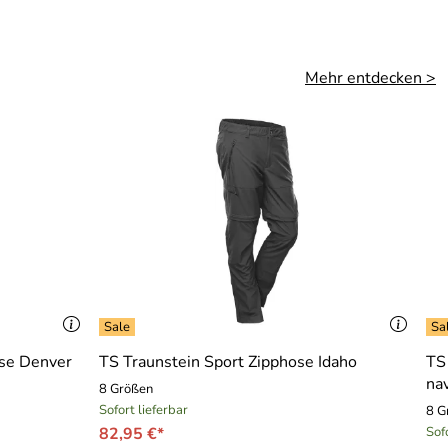
Mehr entdecken >
ose Denver
TS Traunstein Sport Zipphose Idaho
TS
na
8 Größen
Sofort lieferbar
8 G
82,95 €*
Sof