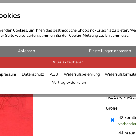
ookies
t Bekleidung
Outdoor Ausrüstung
enden Cookies, um Ihnen das bestmögliche Shopping-Erlebnis zu bieten. We
rer Seite weitersurfen, stimmen Sie der Cookie-Nutzung zu. Ich stimme zu.
T-Shirts/Blusen/Pullover Damen
Ablehnen
Einstellungen anpassen
Alles akzeptieren
Regatta 
mpressum
Datenschutz
AGB
Widerrufsbelehrung
Widerrufsformul
Vertrag widerrufen
14,95 €
inkl. 19% MwSt.,
Größe
42 koral
vorhande
44 brau