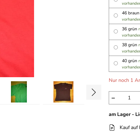
vorhande
46 brau
vorhande
36 grün
vorhande
38 grün
vorhande
40 grün
vorhande
Nur noch 1 Ar
−
am Lager - L
Kauf auf