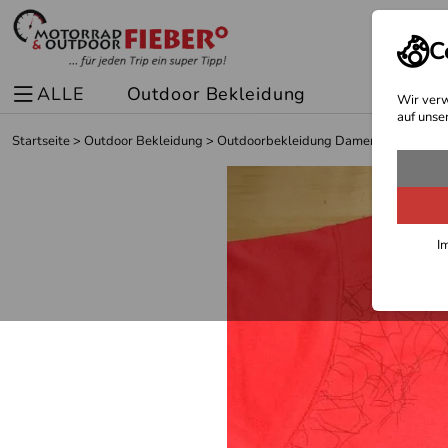
C
ALLE
Outdoor Bekleidung
Spor
Wir verw
auf unse
Startseite
>
Outdoor Bekleidung
>
Outdoorbekleidung Damen
>
Outdoor 
I