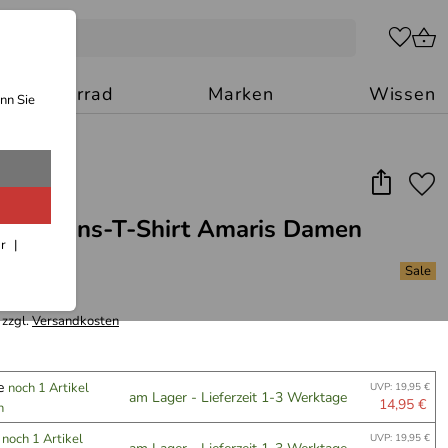
Motorrad
Marken
Wissen
nn Sie
Funktions-T-Shirt Amaris Damen
ar
 zzgl.
Versandkosten
le
noch 1 Artikel
UVP: 19,95 €
am Lager - Lieferzeit 1-3 Werktage
14,95 €
n
n
noch 1 Artikel
UVP: 19,95 €