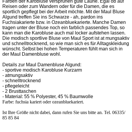
Farben der Karobluse versprühen gute Laune. Egal ob auf
Reisen oder zum Wandern oder für die Damen, die es
sportlich gepflegt bei der Arbeit möchte. Mit der Maul Bluse
Algund treffen Sie ins Schwarze - ah, pardon ins
Fuchsiakarierte bzw. in Ozeanbluekarierte. Manche Damen
tragen unter der Bluse noch ein farblich passendes Top, so
kann man die Karobluse auch mal locker aufstehen lassen.
Die modisch sportlive Bluse von Maul Sport ist at mungsaktiv
und schnelltrocknend, so wie man sich es für Alltagskleidung
wünscht. Selbst bei hohen Temperaturen fühlt man sich in
der Maul Damenbluse wohl.
Details zur Maul Damenbluse Algund:
- sportive modisch Karobluse Kurzarm
- atmungsaktiv
- schnelltrocknend
- pflegeleicht
- 2 Brusttaschen
- Material: 55 % Polyester, 45 % Baumwolle
Farbe: fuchsia kariert oder ozeanbluekariert.
Ist Ihre Größe nicht dabei, dann rufen Sie uns bitte an. Tel. 06335/
85 85 84