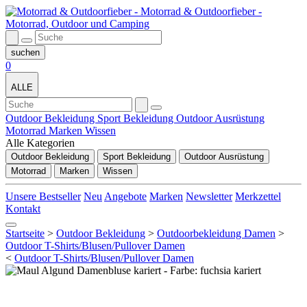
0
ALLE
Outdoor Bekleidung
Sport Bekleidung
Outdoor Ausrüstung
Motorrad
Marken
Wissen
Alle Kategorien
Outdoor Bekleidung
Sport Bekleidung
Outdoor Ausrüstung
Motorrad
Marken
Wissen
Unsere Bestseller
Neu
Angebote
Marken
Newsletter
Merkzettel
Kontakt
Startseite
>
Outdoor Bekleidung
>
Outdoorbekleidung Damen
>
Outdoor T-Shirts/Blusen/Pullover Damen
<
Outdoor T-Shirts/Blusen/Pullover Damen