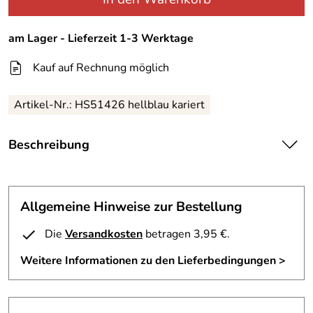
am Lager - Lieferzeit 1-3 Werktage
Kauf auf Rechnung möglich
Artikel-Nr.:
HS51426 hellblau kariert
Beschreibung
Funktionsbluse Damenbluse von Hot Sportswear
mit Wicking Finish. Dies ermöglicht einen
Allgemeine Hinweise zur Bestellung
ausgezeichneten Tragekomfort durch hohe
Wasserdampfdurchlässigkeit und Funktionalität. Das
Die
Versandkosten
betragen 3,95 €.
bedeutet dass Schweiß sofort von innen nach außen
transortiert wird, während die Außenseite durch das
Weitere Informationen zu den Lieferbedingungen >
Wicking Finish schmutzabweisend und nahezu winddicht
ausgerüstet wurde. WICKING FINISH ist die optimale
Ausrüstung für alle funktionellen Textilien.Details: 2