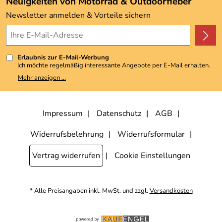
Neuigkeiten von Motorrad & Outdoorfieber
Kundenbewertungen (3.493)
Newsletter anmelden & Vorteile sichern
4,9/5
*****
Erlaubnis zur E-Mail-Werbung
Ich möchte regelmäßig interessante Angebote per E-Mail erhalten.
Meine E-Mail-Adresse wird nicht an andere Unternehmen
Mehr anzeigen ...
weitergegeben. Zu statistischen Zwecken wird in anonymer Form
ausgewertet, welche Links im Newsletter geklickt werden. Dabei ist
nicht erkennbar, welche konkrete Person geklickt hat. Diese
Einwilligung zur Nutzung meiner E-Mail-Adresse für Werbezwecke
kann ich jederzeit mit Wirkung für die Zukunft widerrufen, indem ich
Impressum
Datenschutz
AGB
den Link "Abmelden" am Ende des Newsletters anklicke. Die
Datenschutzerklärung
habe ich zur Kenntnis genommen.
Widerrufsbelehrung
Widerrufsformular
Vertrag widerrufen
Cookie Einstellungen
* Alle Preisangaben inkl. MwSt. und zzgl.
Versandkosten