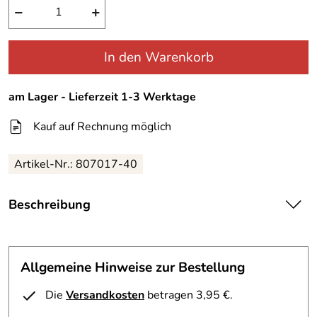
−
+
In den Warenkorb
am Lager - Lieferzeit 1-3 Werktage
Kauf auf Rechnung möglich
Artikel-Nr.:
807017-40
Beschreibung
Canyon Women Sports T-Shirt Stretch uni schwarz
Das Schlankmacher T-Shirt von Canyon Women Sports.
Ein schwarzes sowie ein weißes T-SHirt sollte jeder als
Allgemeine Hinweise zur Bestellung
Grundausstattung in seinem Kleiderschrank besitzen.
Diese Canyon T-Shirt ist langärmelig und somit gut als
Die
Versandkosten
betragen 3,95 €.
Basic Shirt unter Jacken , Blazer, Westen usw. zu tragen.