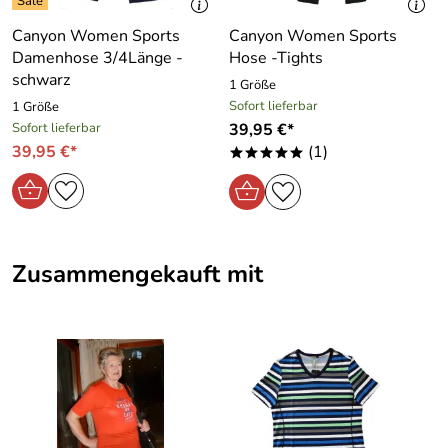
Canyon Women Sports
Canyon Women Sports
Hersteller: Scoretex GmbH, Bräunleinsberg 16 91242
Damenhose 3/4Länge -
Hose -Tights
Ottensoos, sales@scoretex.com
schwarz
1 Größe
Sofort lieferbar
1 Größe
Sofort lieferbar
39,95 €*
39,95 €*
(1)
*****
Zusammengekauft mit