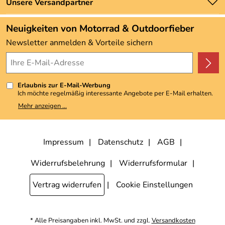
Zahlung und Versand
Unsere Versandpartner
Neu
Angebote
Neuigkeiten von Motorrad & Outdoorfieber
Kundenbewertungen (3.492)
Newsletter anmelden & Vorteile sichern
4,9/5
*****
Erlaubnis zur E-Mail-Werbung
Ich möchte regelmäßig interessante Angebote per E-Mail erhalten.
Meine E-Mail-Adresse wird nicht an andere Unternehmen
Mehr anzeigen ...
weitergegeben. Zu statistischen Zwecken wird in anonymer Form
ausgewertet, welche Links im Newsletter geklickt werden. Dabei ist
nicht erkennbar, welche konkrete Person geklickt hat. Diese
Einwilligung zur Nutzung meiner E-Mail-Adresse für Werbezwecke
kann ich jederzeit mit Wirkung für die Zukunft widerrufen, indem ich
Impressum
Datenschutz
AGB
den Link "Abmelden" am Ende des Newsletters anklicke. Die
Datenschutzerklärung
habe ich zur Kenntnis genommen.
Widerrufsbelehrung
Widerrufsformular
Vertrag widerrufen
Cookie Einstellungen
* Alle Preisangaben inkl. MwSt. und zzgl.
Versandkosten