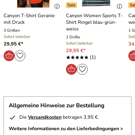
Canyon T-Shirt Geranie
Canyon Women Sports T-
Ca
mit Druck
Shirt Ringel blau-grün-
we
weiss
3 Größen
1 G
Sofort lieferbar
Sof
1 Größe
29,95 €*
Sofort lieferbar
34
29,95 €*
(1)
*****
Allgemeine Hinweise zur Bestellung
Die
Versandkosten
betragen 3,95 €.
Weitere Informationen zu den Lieferbedingungen >