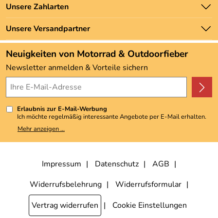
Unsere Bestseller
Unsere Zahlarten
Newsletter
Marken
Zahlung und Versand
Unsere Versandpartner
Neu
Angebote
Neuigkeiten von Motorrad & Outdoorfieber
Kundenbewertungen (3.493)
Newsletter anmelden & Vorteile sichern
4,9/5
*****
Erlaubnis zur E-Mail-Werbung
Ich möchte regelmäßig interessante Angebote per E-Mail erhalten.
Meine E-Mail-Adresse wird nicht an andere Unternehmen
Mehr anzeigen ...
weitergegeben. Zu statistischen Zwecken wird in anonymer Form
ausgewertet, welche Links im Newsletter geklickt werden. Dabei ist
nicht erkennbar, welche konkrete Person geklickt hat. Diese
Einwilligung zur Nutzung meiner E-Mail-Adresse für Werbezwecke
kann ich jederzeit mit Wirkung für die Zukunft widerrufen, indem ich
Impressum
Datenschutz
AGB
den Link "Abmelden" am Ende des Newsletters anklicke. Die
Datenschutzerklärung
habe ich zur Kenntnis genommen.
Widerrufsbelehrung
Widerrufsformular
Vertrag widerrufen
Cookie Einstellungen