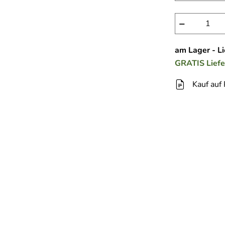
−
am Lager - L
GRATIS
Lief
Kauf auf