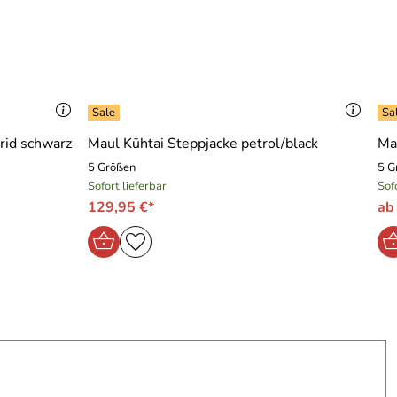
rid schwarz
Maul Kühtai Steppjacke petrol/black
Ma
5 Größen
5 G
Sofort lieferbar
Sof
129,95 €*
ab