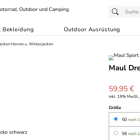
t Bekleidung
Outdoor Ausrüstung
acken Herren u. Winterjacken
Maul Dre
59,95 €
inkl. 19% MwSt.,
Größe
50
noch 1
56
noch 1