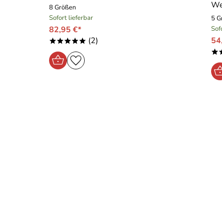
We
8 Größen
Sofort lieferbar
5 G
82,95 €*
Sof
(2)
54
*****
*