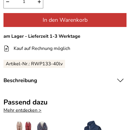
−
+
In den Warenkorb
am Lager - Lieferzeit 1-3 Werktage
Kauf auf Rechnung möglich
Artikel-Nr.:
RWP133-40lv
Beschreibung
Regatta Jacke Kimmy - warme Jacke
Passend dazu
Lifestyle-Jacke der Marke Regatta . Wir haben diese
Mehr entdecken >
warme Winterjacke in Farbe vanilla oder in cumin.
Die Jacke ist wasserdicht und atmunksaktiv und wird somit
zu idealen Begleiter für die Jahreszeit mit schlechten
Wetterverhältnissen.