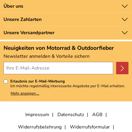
Kontakt
Über uns
Batteriegesetz
Unsere Bestseller
Unsere Zahlarten
Newsletter
Marken
Zahlung und Versand
Unsere Versandpartner
Neu
Angebote
Neuigkeiten von Motorrad & Outdoorfieber
Kundenbewertungen (3.493)
Newsletter anmelden & Vorteile sichern
4,9/5
*****
Erlaubnis zur E-Mail-Werbung
Ich möchte regelmäßig interessante Angebote per E-Mail erhalten.
Meine E-Mail-Adresse wird nicht an andere Unternehmen
Mehr anzeigen ...
weitergegeben. Zu statistischen Zwecken wird in anonymer Form
ausgewertet, welche Links im Newsletter geklickt werden. Dabei ist
nicht erkennbar, welche konkrete Person geklickt hat. Diese
Einwilligung zur Nutzung meiner E-Mail-Adresse für Werbezwecke
kann ich jederzeit mit Wirkung für die Zukunft widerrufen, indem ich
Impressum
Datenschutz
AGB
den Link "Abmelden" am Ende des Newsletters anklicke. Die
Datenschutzerklärung
habe ich zur Kenntnis genommen.
Widerrufsbelehrung
Widerrufsformular