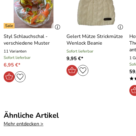
Material: 100 % Polyester, Besatz: 100 % Polyester,
Wattierung: 100 % Polyester
Styl Schlauchschal -
Gelert Mütze Strickmütze
Ho
verschiedene Muster
Wenlock Beanie
Th
ant
11 Varianten
Sofort lieferbar
Sofort lieferbar
9,95 €*
1 G
6,95 €*
Sof
59
*
Ähnliche Artikel
Mehr entdecken >