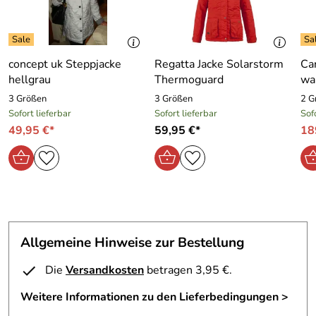
abtrennbare Kapuze
1 RV Innentasche
2 RV Einschubtaschen
innenliegende Taillenzugverstellung
concept uk Steppjacke
Regatta Jacke Solarstorm
Ca
hellgrau
Thermoguard
wa
3 Größen
3 Größen
2 G
Sofort lieferbar
Sofort lieferbar
Sof
Hersteller: MAUL Sport GmbH, Martin-Kollar-Str. 10,
49,95 €*
59,95 €*
18
81829 München, info@maul-sport.de
Allgemeine Hinweise zur Bestellung
Die
Versandkosten
betragen 3,95 €.
Weitere Informationen zu den Lieferbedingungen >