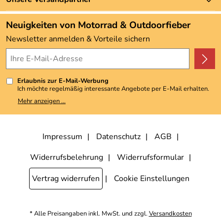
Neu
Angebote
Neuigkeiten von Motorrad & Outdoorfieber
Kundenbewertungen (3.492)
Newsletter anmelden & Vorteile sichern
4,9/5
*****
Erlaubnis zur E-Mail-Werbung
Ich möchte regelmäßig interessante Angebote per E-Mail erhalten.
Meine E-Mail-Adresse wird nicht an andere Unternehmen
Mehr anzeigen ...
weitergegeben. Zu statistischen Zwecken wird in anonymer Form
ausgewertet, welche Links im Newsletter geklickt werden. Dabei ist
nicht erkennbar, welche konkrete Person geklickt hat. Diese
Einwilligung zur Nutzung meiner E-Mail-Adresse für Werbezwecke
kann ich jederzeit mit Wirkung für die Zukunft widerrufen, indem ich
Impressum
Datenschutz
AGB
den Link "Abmelden" am Ende des Newsletters anklicke. Die
Datenschutzerklärung
habe ich zur Kenntnis genommen.
Widerrufsbelehrung
Widerrufsformular
Vertrag widerrufen
Cookie Einstellungen
* Alle Preisangaben inkl. MwSt. und zzgl.
Versandkosten