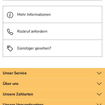
Mehr Informationen
Rückruf anfordern
Günstiger gesehen?
Unser Service
Kontakt
Über uns
Batteriegesetz
Unsere Bestseller
Unsere Zahlarten
Newsletter
Marken
Zahlung und Versand
Unsere Versandpartner