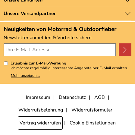
Unsere Zahlarten
Newsletter
Marken
Zahlung und Versand
Unsere Versandpartner
Neu
Angebote
Neuigkeiten von Motorrad & Outdoorfieber
Kundenbewertungen (3.493)
Newsletter anmelden & Vorteile sichern
4,9/5
*****
Erlaubnis zur E-Mail-Werbung
Ich möchte regelmäßig interessante Angebote per E-Mail erhalten.
Meine E-Mail-Adresse wird nicht an andere Unternehmen
Mehr anzeigen ...
weitergegeben. Zu statistischen Zwecken wird in anonymer Form
ausgewertet, welche Links im Newsletter geklickt werden. Dabei ist
nicht erkennbar, welche konkrete Person geklickt hat. Diese
Einwilligung zur Nutzung meiner E-Mail-Adresse für Werbezwecke
kann ich jederzeit mit Wirkung für die Zukunft widerrufen, indem ich
Impressum
Datenschutz
AGB
den Link "Abmelden" am Ende des Newsletters anklicke. Die
Datenschutzerklärung
habe ich zur Kenntnis genommen.
Widerrufsbelehrung
Widerrufsformular
Vertrag widerrufen
Cookie Einstellungen