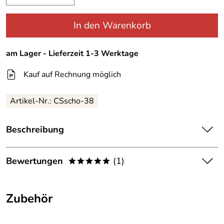
In den Warenkorb
am Lager - Lieferzeit 1-3 Werktage
Kauf auf Rechnung möglich
Artikel-Nr.:
CSscho-38
Beschreibung
Damen Jacke von Canyon Women Sports-schoko
Bewertungen
(1)
Gr. 38
*****
Allzeit Freizeit-bereit sind Sie mit dieser schönen Sweat-
5,0
Jacke . Formschöner Schnitt, sehr gute Qualität in der
*****
Materialzusammensetzung 60% Polyester und 40 %
Zubehör
Baumwolle. Durch den geringen Baumwollanteil sehr
5
schön im Griff und dennoch relativ schnelltrocknend.
4