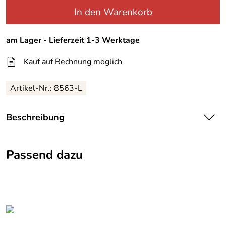
In den Warenkorb
am Lager - Lieferzeit 1-3 Werktage
Kauf auf Rechnung möglich
Artikel-Nr.:
8563-L
Beschreibung
ausgefallene Damenjeans Modell Crown
wunderschöne gutsitzende Jeans, schmale Form,
Passend dazu
Stretchmaterial mit schöner Stickerei in Form einer Krone
auf dem Po-Taschen. Hose ist im used Look
Verkleinert optisch den Po.
Gr. M : ca. Gr. 38
Gr. L : ca. Gr. 40
Gr. XL : ca Gr. 42