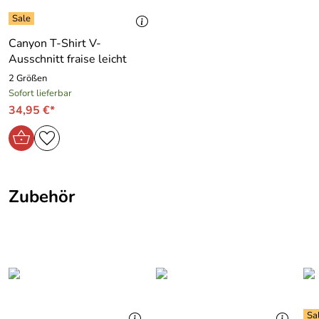
Gr. XXL: ca. Gr. 44
Canyon T-Shirt V-
Farbe: blau - used Look
Ausschnitt fraise leicht
Material: 95 % Baumwolle, 5 % Elasthan
Maschinenwäsche : 30 Grad
2 Größen
Sofort lieferbar
34,95 €*
Zubehör