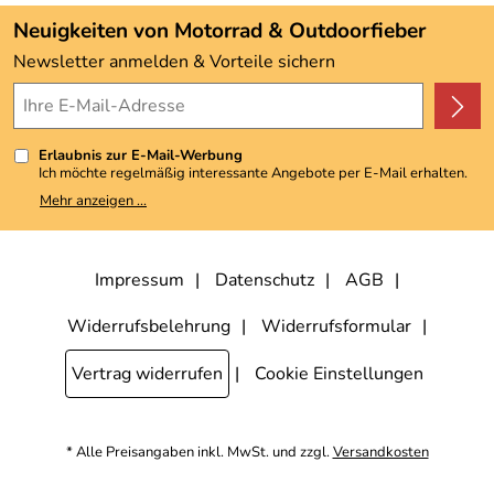
Angebote
Neuigkeiten von Motorrad & Outdoorfieber
Kundenbewertungen (3.493)
Newsletter anmelden & Vorteile sichern
4,9/5
*****
Erlaubnis zur E-Mail-Werbung
Ich möchte regelmäßig interessante Angebote per E-Mail erhalten.
Meine E-Mail-Adresse wird nicht an andere Unternehmen
Mehr anzeigen ...
weitergegeben. Zu statistischen Zwecken wird in anonymer Form
ausgewertet, welche Links im Newsletter geklickt werden. Dabei ist
nicht erkennbar, welche konkrete Person geklickt hat. Diese
Einwilligung zur Nutzung meiner E-Mail-Adresse für Werbezwecke
kann ich jederzeit mit Wirkung für die Zukunft widerrufen, indem ich
Impressum
Datenschutz
AGB
den Link "Abmelden" am Ende des Newsletters anklicke. Die
Datenschutzerklärung
habe ich zur Kenntnis genommen.
Widerrufsbelehrung
Widerrufsformular
Vertrag widerrufen
Cookie Einstellungen
* Alle Preisangaben inkl. MwSt. und zzgl.
Versandkosten