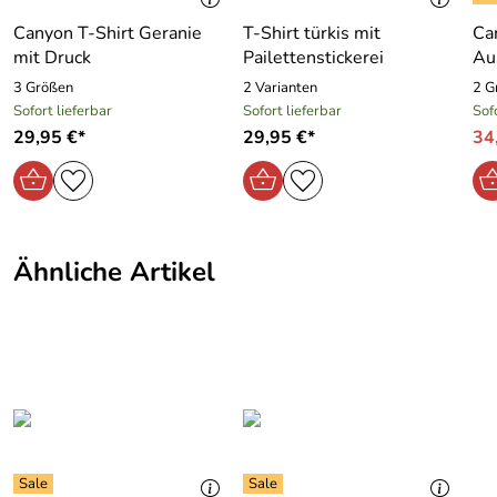
Canyon T-Shirt Geranie
T-Shirt türkis mit
Ca
mit Druck
Pailettenstickerei
Aus
3 Größen
2 Varianten
2 G
Sofort lieferbar
Sofort lieferbar
Sof
29,95 €*
29,95 €*
34
Ähnliche Artikel