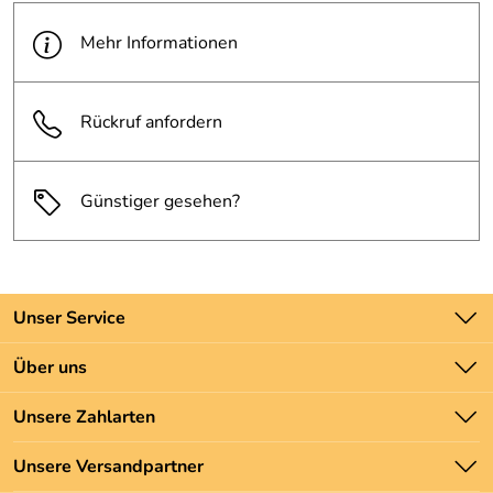
Mehr Informationen
Rückruf anfordern
Günstiger gesehen?
Unser Service
Kontakt
Über uns
Batteriegesetz
Unsere Bestseller
Unsere Zahlarten
Newsletter
Marken
Zahlung und Versand
Unsere Versandpartner
Neu