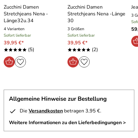
Zucchini Damen
Zucchini Damen
Je
Stretchjeans Nena -
Stretchjeans Nena -Länge
3 G
Länge32u.34
30
Sof
59
4 Varianten
3 Größen
Sofort lieferbar
Sofort lieferbar
39,95 €*
39,95 €*
(5)
(2)
*****
*****
Allgemeine Hinweise zur Bestellung
Die
Versandkosten
betragen 3,95 €.
Weitere Informationen zu den Lieferbedingungen >