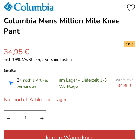
Columbia Mens Million Mile Knee
Pant
34,95 €
inkl. 19% MwSt., zzgl.
Versandkosten
Größe
34
am Lager - Lieferzeit 1-3
noch 1 Artikel
UVP: 59,95 €
34,95 €
Werktage
vorhanden
Nur noch 1 Artikel auf Lager.
−
+
In den Warenkorb