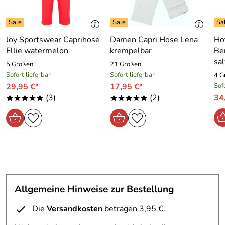
Joy Sportswear Caprihose
Damen Capri Hose Lena
Ho
Ellie watermelon
krempelbar
Be
sa
5 Größen
21 Größen
Sofort lieferbar
Sofort lieferbar
4 G
29,95 €*
17,95 €*
Sof
(3)
(2)
34
*****
*****
Allgemeine Hinweise zur Bestellung
Die
Versandkosten
betragen 3,95 €.