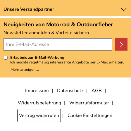
Marken
Zahlung und Versand
Unsere Versandpartner
Neu
Angebote
Neuigkeiten von Motorrad & Outdoorfieber
Kundenbewertungen (3.493)
Newsletter anmelden & Vorteile sichern
4,9/5
*****
Erlaubnis zur E-Mail-Werbung
Ich möchte regelmäßig interessante Angebote per E-Mail erhalten.
Meine E-Mail-Adresse wird nicht an andere Unternehmen
Mehr anzeigen ...
weitergegeben. Zu statistischen Zwecken wird in anonymer Form
ausgewertet, welche Links im Newsletter geklickt werden. Dabei ist
nicht erkennbar, welche konkrete Person geklickt hat. Diese
Einwilligung zur Nutzung meiner E-Mail-Adresse für Werbezwecke
kann ich jederzeit mit Wirkung für die Zukunft widerrufen, indem ich
Impressum
Datenschutz
AGB
den Link "Abmelden" am Ende des Newsletters anklicke. Die
Datenschutzerklärung
habe ich zur Kenntnis genommen.
Widerrufsbelehrung
Widerrufsformular
Vertrag widerrufen
Cookie Einstellungen