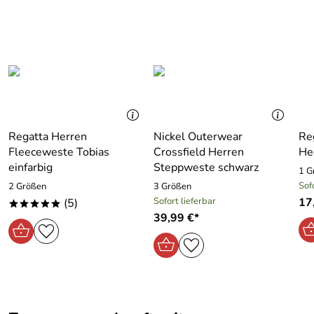
Regatta Herren
Nickel Outerwear
Re
Fleeceweste Tobias
Crossfield Herren
He
einfarbig
Steppweste schwarz
1 G
Sof
2 Größen
3 Größen
Sofort lieferbar
17
(5)
*****
39,99 €*