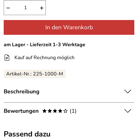
−
+
In den Warenkorb
am Lager - Lieferzeit 1-3 Werktage
Kauf auf Rechnung möglich
Artikel-Nr.:
225-1000-M
Beschreibung
Hot Sportswear Herren Fleeceweste StretchTec
Bewertungen
(1)
****o
Schöne angenehm und tragende Fleeceweste für Herren
in der Basicfarbe schwarz. Die Weste ist aus nicht zu
4,0
****o
dickem elastischem Fleecematerial und läßt sich prima in
Passend dazu
der Übergangszeit und Winterzeit tragen. Sie hält den