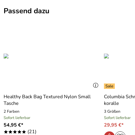
Passend dazu
Armlänge:
ärmellos
Artikelname:
Macieo
Ausschnitt:
V-Ausschnitt
Geschlecht:
Damen
Jahreszeiten:
Sommer , wärmere Jahreszeit
Kategorie:
Kleid
Marke:
Orientique
Healthy Back Bag Textured Nylon Small
Columbia Sch
Material:
100 % Baumwolle
Tasche
koralle
2 Farben
3 Größen
Sofort lieferbar
Sofort lieferbar
54,95 €*
29,95 €*
(21)
*****