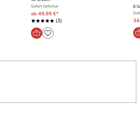
Sofort lieferbar
8 G
ab 49,99 €*
Sof
(3)
34
*****