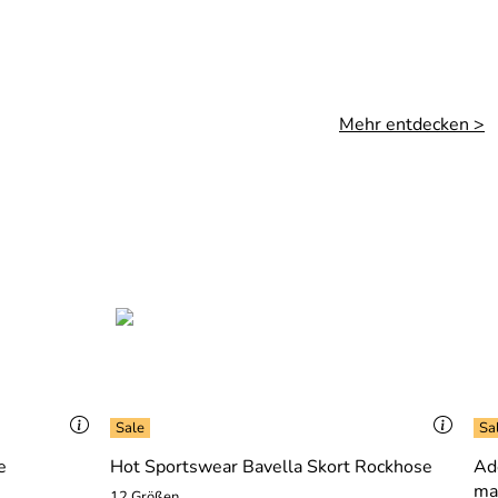
Mehr entdecken >
e
Hot Sportswear Bavella Skort Rockhose
Ad
ma
12 Größen