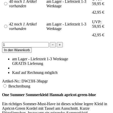
40
noch 1 Artikel
am Lager - Lieferzeit 1-3
59,95 €
vorhanden
Werktage
42,95 €
UVP:
42
noch 1 Artikel
am Lager - Lieferzeit 1-3
59,95 €
vorhanden
Werktage
42,95 €
−
+
In den Warenkorb
am Lager - Lieferzeit 1-3 Werktage
GRATIS
Lieferung
Kauf auf Rechnung möglich
Artikel-Nr.:
DW23H-38apgr
Beschreibung
One Summer Sommerkleid Hannah apricot-green-blue
Ein richtiges Sommer-Must-Have ist dieses schöne legere Kleid in
Apricot-Green Kordel mit Tassel am Ausschnitt. Kurze
Flügelärmchen. Insgesamt ein reizendes Sommerkleid.