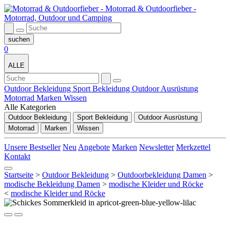
0
ALLE
Outdoor Bekleidung
Sport Bekleidung
Outdoor Ausrüstung
Motorrad
Marken
Wissen
Alle Kategorien
Outdoor Bekleidung
Sport Bekleidung
Outdoor Ausrüstung
Motorrad
Marken
Wissen
Unsere Bestseller
Neu
Angebote
Marken
Newsletter
Merkzettel
Kontakt
Startseite
>
Outdoor Bekleidung
>
Outdoorbekleidung Damen
>
modische Bekleidung Damen
>
modische Kleider und Röcke
<
modische Kleider und Röcke