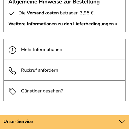
Allgemeine Hinweise zur Bestellung
IXS Allwetterjacke Alicante in neuer 5/8 Länge -
wasserdicht durch soltotex Membrane -Komfortkragen -
Die
Versandkosten
betragen 3,95 €.
ergonomisch geformte Ärmel -Oberarme und Ellbogen
Weitere Informationen zu den Lieferbedingungen >
weitenverstellbar - Protektoren an Schulter und Ellbogen
-Tecno Foam Rückenpolster -austrennbares Thermofutter
-3M Leuchtbiese -reulierbarer Taillengurt -Brust und
Rücken je 2 Ventilationstaschen -5 Außentaschen ( davon
Mehr Informationen
2 wasserdicht) -3 Innentaschen -
Verbindungsreißverschluß Farbe: schwarz-blau-grau
Material:
Rückruf anfordern
Obermaterial: 500D Airguard® = 100% Polyamid, 450D
Oxlan: 100% Polyester
Günstiger gesehen?
Z-Liner: 100% Polyurethan
Futter: 100% Polyamid
Thermofutter: 100% Polyester
Unser Service