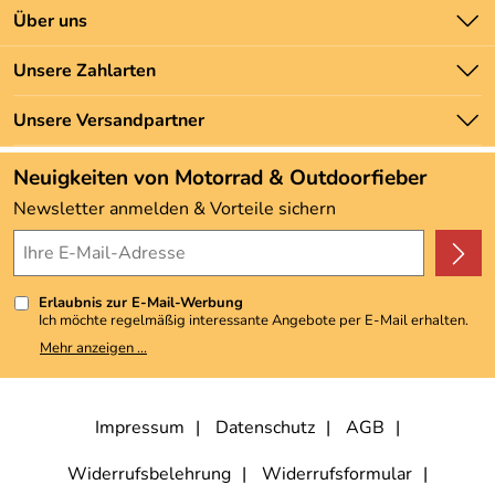
Kontakt
Über uns
Batteriegesetz
Unsere Bestseller
Unsere Zahlarten
Newsletter
Marken
Zahlung und Versand
Unsere Versandpartner
Neu
Angebote
Neuigkeiten von Motorrad & Outdoorfieber
Kundenbewertungen (3.492)
Newsletter anmelden & Vorteile sichern
4,9/5
*****
Erlaubnis zur E-Mail-Werbung
Ich möchte regelmäßig interessante Angebote per E-Mail erhalten.
Meine E-Mail-Adresse wird nicht an andere Unternehmen
Mehr anzeigen ...
weitergegeben. Zu statistischen Zwecken wird in anonymer Form
ausgewertet, welche Links im Newsletter geklickt werden. Dabei ist
nicht erkennbar, welche konkrete Person geklickt hat. Diese
Einwilligung zur Nutzung meiner E-Mail-Adresse für Werbezwecke
kann ich jederzeit mit Wirkung für die Zukunft widerrufen, indem ich
Impressum
Datenschutz
AGB
den Link "Abmelden" am Ende des Newsletters anklicke. Die
Datenschutzerklärung
habe ich zur Kenntnis genommen.
Widerrufsbelehrung
Widerrufsformular