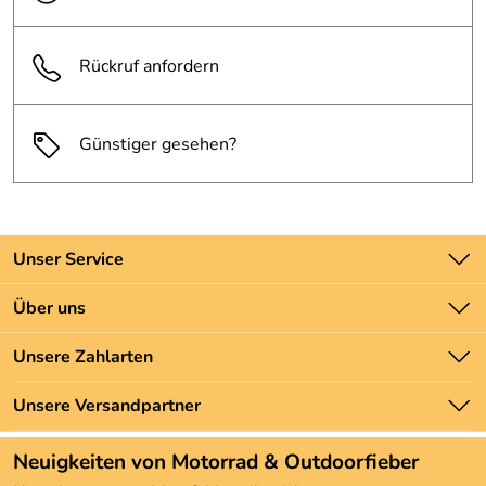
Rückruf anfordern
Günstiger gesehen?
Unser Service
Kontakt
Über uns
Batteriegesetz
Unsere Bestseller
Unsere Zahlarten
Newsletter
Marken
Zahlung und Versand
Unsere Versandpartner
Neu
Angebote
Neuigkeiten von Motorrad & Outdoorfieber