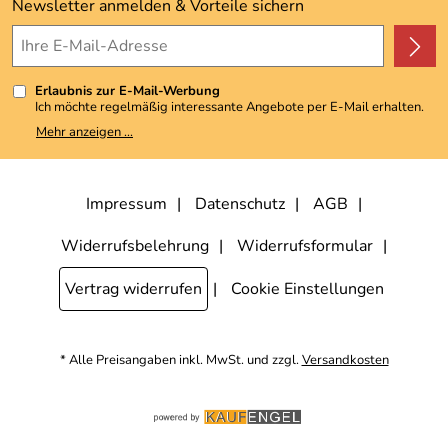
Kundenbewertungen (3.493)
Newsletter anmelden & Vorteile sichern
4,9/5
*****
Erlaubnis zur E-Mail-Werbung
Ich möchte regelmäßig interessante Angebote per E-Mail erhalten.
Meine E-Mail-Adresse wird nicht an andere Unternehmen
Mehr anzeigen ...
weitergegeben. Zu statistischen Zwecken wird in anonymer Form
ausgewertet, welche Links im Newsletter geklickt werden. Dabei ist
nicht erkennbar, welche konkrete Person geklickt hat. Diese
Einwilligung zur Nutzung meiner E-Mail-Adresse für Werbezwecke
kann ich jederzeit mit Wirkung für die Zukunft widerrufen, indem ich
Impressum
Datenschutz
AGB
den Link "Abmelden" am Ende des Newsletters anklicke. Die
Datenschutzerklärung
habe ich zur Kenntnis genommen.
Widerrufsbelehrung
Widerrufsformular
Vertrag widerrufen
Cookie Einstellungen
* Alle Preisangaben inkl. MwSt. und zzgl.
Versandkosten