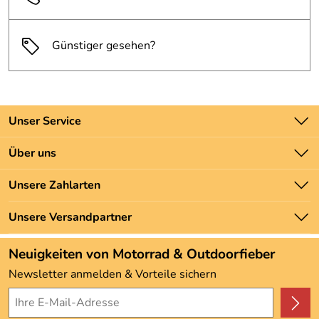
Günstiger gesehen?
Unser Service
Kontakt
Über uns
Batteriegesetz
Unsere Bestseller
Unsere Zahlarten
Newsletter
Marken
Zahlung und Versand
Unsere Versandpartner
Neu
Angebote
Neuigkeiten von Motorrad & Outdoorfieber
Kundenbewertungen (3.492)
Newsletter anmelden & Vorteile sichern
4,9/5
*****