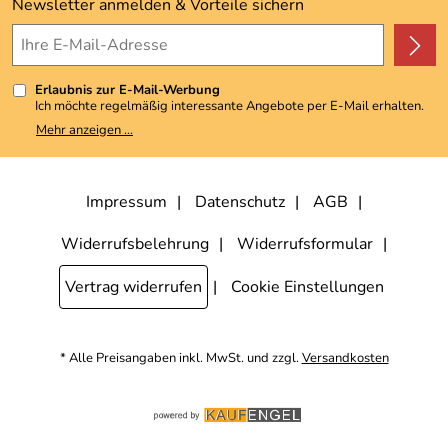
Kundenbewertungen (3.492)
Newsletter anmelden & Vorteile sichern
4,9/5
*****
Erlaubnis zur E-Mail-Werbung
Ich möchte regelmäßig interessante Angebote per E-Mail erhalten.
Meine E-Mail-Adresse wird nicht an andere Unternehmen
Mehr anzeigen ...
weitergegeben. Zu statistischen Zwecken wird in anonymer Form
ausgewertet, welche Links im Newsletter geklickt werden. Dabei ist
nicht erkennbar, welche konkrete Person geklickt hat. Diese
Einwilligung zur Nutzung meiner E-Mail-Adresse für Werbezwecke
kann ich jederzeit mit Wirkung für die Zukunft widerrufen, indem ich
Impressum
Datenschutz
AGB
den Link "Abmelden" am Ende des Newsletters anklicke. Die
Datenschutzerklärung
habe ich zur Kenntnis genommen.
Widerrufsbelehrung
Widerrufsformular
Vertrag widerrufen
Cookie Einstellungen
* Alle Preisangaben inkl. MwSt. und zzgl.
Versandkosten