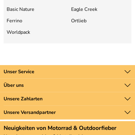
Basic Nature
Eagle Creek
Ferrino
Ortlieb
Worldpack
Unser Service
Kontakt
Über uns
Batteriegesetz
Unsere Bestseller
Unsere Zahlarten
Newsletter
Marken
Zahlung und Versand
Unsere Versandpartner
Neu
Angebote
Neuigkeiten von Motorrad & Outdoorfieber