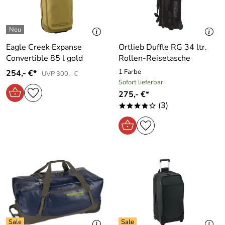
Eagle Creek Expanse
Ortlieb Duffle RG 34 ltr.
Convertible 85 l gold
Rollen-Reisetasche
1 Farbe
254,- €*
UVP 300,- €
Sofort lieferbar
275,- €*
(3)
****o