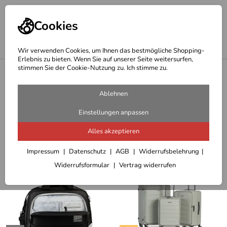
Cookies
Wir verwenden Cookies, um Ihnen das bestmögliche Shopping-
Erlebnis zu bieten. Wenn Sie auf unserer Seite weitersurfen,
stimmen Sie der Cookie-Nutzung zu. Ich stimme zu.
<
Gepäck
Koffer Trolley -Gepäck auf Rollen
Ablehnen
18 Artikel
Einstellungen anpassen
Alles akzeptieren
Sortieren
Filter (5)
Impressum
Datenschutz
AGB
Widerrufsbelehrung
Widerrufsformular
Vertrag widerrufen